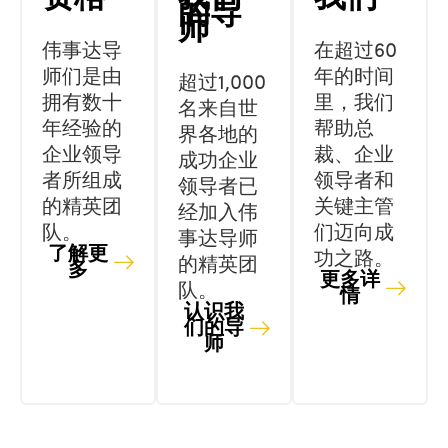
的导
师
伟事达导
在超过60
师们是由
年的时间
超过1,000
拥有数十
里，我们
名来自世
年经验的
帮助总
界各地的
企业领导
裁、企业
成功企业
者所组成
领导者和
领导者已
的精英团
关键主管
经加入伟
队。
们迈向成
事达导师
了解更
功之路。
的精英团
多
更多详
队。
情
认识我
们的导
师