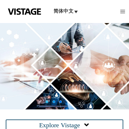
跳
至
简体中文
内
容
伟事达导师
Main
Explore Vistage