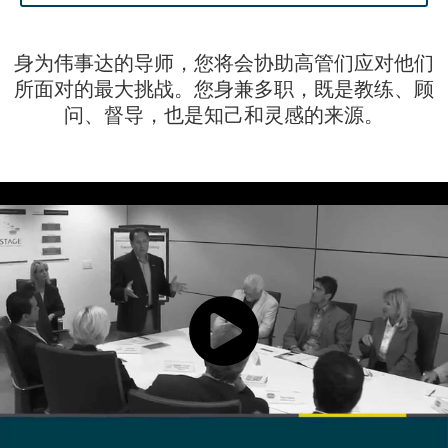
从成功人生蜕变为有影响力
Menu
的人生
身为伟事达的导师，您将会协助高管们应对他们
所面对的最大挑战。您身兼多职，既是教练、顾
问、督导，也是知己和灵感的来源。