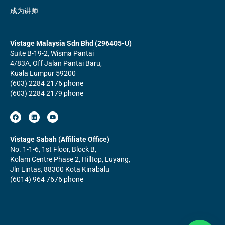
成为讲师
Vistage Malaysia Sdn Bhd (296405-U)
Suite B-19-2, Wisma Pantai
4/83A, Off Jalan Pantai Baru,
Kuala Lumpur 59200
(603) 2284 2176 phone
(603) 2284 2179 phone
F
L
Y
a
i
o
c
n
u
e
k
t
b
e
u
Vistage Sabah (Affiliate Office)
o
d
b
No. 1-1-6, 1st Floor, Block B,
o
i
e
k
n
Kolam Centre Phase 2, Hilltop, Luyang,
Jln Lintas, 88300 Kota Kinabalu
(6014) 964 7676 phone