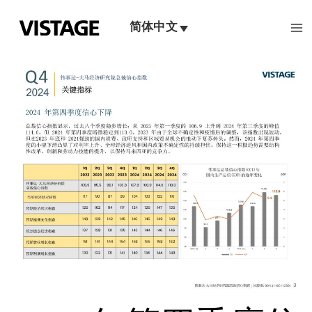
跳
至
简体中文
内
容