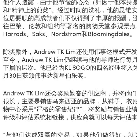
他个人透露，由于他节俭的心态（归因于他本身
和“精神上的煎熬”。经过时间的洗礼，他的思维实
位居要职的高成就者们不仅得到了丰厚的报酬，
往巴黎、伦敦和纽约等著名的购物天堂参观景点
Harrods、Saks、Nordstrom和Bloomingdales。
除奖励外，Andrew TK Lim还使用伟事达模式
至今，Andrew TK Lim仍继续与他的导师进
下属的层次。他已经为KL SOGO的四名经理签入为
月30日获颁伟事达新星伯乐奖。
Andrew TK Lim还会奖励勤奋的供应商，并将他
很长，主要是销售马来西亚的品牌，从鞋子、衣
物中心采用“严格的零售纪律”，将奖励与销售业绩
评级和评估系统相链接，供应商就可以每天评估
“与他们达成双赢的交易，如果他们做得好，就