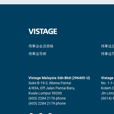
伟事达会员资格
伟事达
伟事达导师
伟事达
Vistage Malaysia Sdn Bhd (296405-U)
Vistage 
Suite B-19-2, Wisma Pantai
No. 1-1-
4/83A, Off Jalan Pantai Baru,
Kolam Ce
Kuala Lumpur 59200
Jln Lin
(603) 2284 2176 phone
(6014) 
(603) 2284 2179 phone
F
L
Y