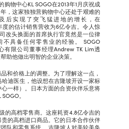
购物中心KL SOGO在2013年1月庆祝成
002年，这家独独营购物中心还处于艰难的
及后实现了突飞猛进地的增长，在
3财政年度的估计销售营收为6亿令吉。令人惊
司改头换面的首席执行官竟然是一位律
不具备任何零售业的经验。 SOGO
心有限公司董事经理Andrew TK Lim透
里帮助他做出明智的企业决策。
涉及商品和价格上的调整。为了理解这一点，
敦马哈迪医生，他设想在吉隆坡开设一家标
中心一样）。日本方面的合资伙伴乐意将
SOGO。
五星级的高档零售商。这座耗资4.8亿令吉的
昂贵的高档进口商品。它的日本合作伙伴
团队和零售系统。 吉隆坡人对美轮美奂