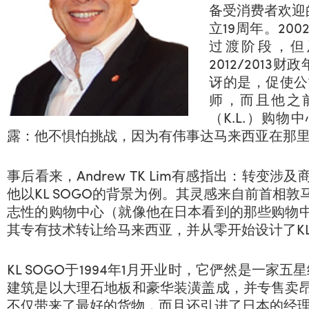
备受消费者欢迎的
立19周年。2
过渡阶段，但
2012/201
讶的是，促使公
师，而且他之前
（K.L.）购物中
露：他不惧怕挑战，因为有伟事达马来西亚在那
事后看来，Andrew TK Lim有感指出：转变
他以KL SOGO的背景为例。其灵感来自前首相
志性的购物中心（就像他在日本看到的那些购物
其专有技术转让给马来西亚，并从零开始设计了KL 
KL SOGO于1994年1月开业时，它俨然是一家
建筑是以大理石地板和豪华装潢盖成，并专售卖
不仅带来了最好的货物，而且还引进了日本的经理