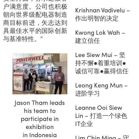
户满意度。公司也积极
Krishnan Vadivelu –
朝向世界级配电器制造
作出明智的决定
商目标前进，矢志达到
具最佳水平的国际创新
Kwong Lok Wah –
与基准特性。”
建立信任
Lee Siew Mui – 坚
持不懈●着重培训●
诚信可靠●赢得信任
Leong Keng Mun –
进阶学习
Jason Tham leads
Leanne Ooi Siew
his team to
Lin – 打造一个绿色
participate in
IT企业
exhibition
in Indonesia
Lim Chin Ming – 守