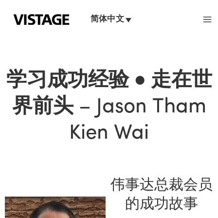
跳
至
简体中文
内
容
学习成功经验 ● 走在世
界前头
– Jason Tham
Kien Wai
伟事达总裁会员
的成功故事